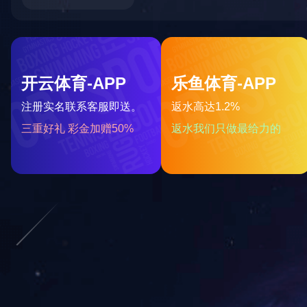
产
发布者：admin
日期：202